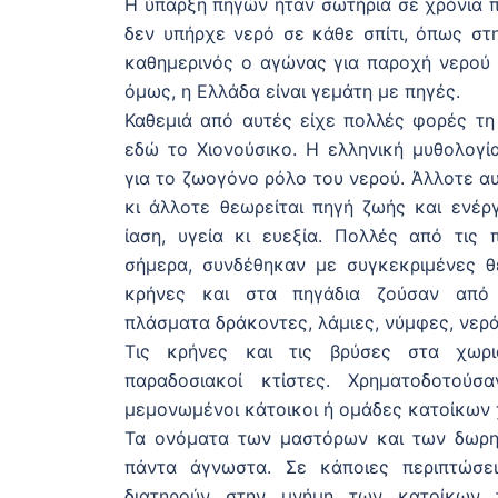
Η ύπαρξη πηγών ήταν σωτήρια σε χρόνια π
δεν υπήρχε νερό σε κάθε σπίτι, όπως στ
καθημερινός ο αγώνας για παροχή νερού 
όμως, η Ελλάδα είναι γεμάτη με πηγές.
Καθεμιά από αυτές είχε πολλές φορές τη
εδώ το Χιονούσικο. Η ελληνική μυθολογία
για το ζωογόνο ρόλο του νερού. Άλλοτε α
κι άλλοτε θεωρείται πηγή ζωής και ενέργ
ίαση, υγεία κι ευεξία. Πολλές από τις 
σήμερα, συνδέθηκαν με συγκεκριμένες θε
κρήνες και στα πηγάδια ζούσαν από 
πλάσματα δράκοντες, λάμιες, νύμφες, νερά
Τις κρήνες και τις βρύσες στα χωρι
παραδοσιακοί κτίστες. Χρηματοδοτού
μεμονωμένοι κάτοικοι ή ομάδες κατοίκων 
Τα ονόματα των μαστόρων και των δωρη
πάντα άγνωστα. Σε κάποιες περιπτώσει
διατηρούν στην μνήμη των κατοίκων