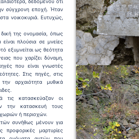
αλαιότερα, δεδομένου ότι
ην σύγχρονη εποχή. Ήταν
στα νοικοκυριά. Ευτυχώς,
 δική της ονομασία, όπως
 είναι πλούσια σε μνείες
υτό εξυμνείται ως θεότητα
ειας που χαρίζει δύναμη,
πηγές που είναι γνωστές
ότητες. Στις πηγές, στις
την αρχαιότητα μυθικά
ιδες.
ά τις κατασκεύαζαν οι
σαν την κατασκευή τους
χωριών ή περιοχών.
τών συνήθως μένουν για
ς προφορικές μαρτυρίες
 τα ονόματα αυτών που