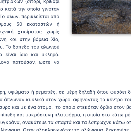
ητριακών (σιτάρι, κριθάρι
ία κατά την οποία γινόταν
Το αλώνι περικλείεται από
 ύψους 50 εκατοστών ή
εχνική χτισίματος χωρίς
ένη και στην βόρεια Χίο,
υ. Το δάπεδο του αλωνιού
 είναι ίσιο και σκληρό.
γα πατούσαν, ώστε να
ρη, υψώματα ή ρεματιές, σε μέρη δηλαδή όπου φυσάει δ
Τα άπλωναν κυκλικά στον χώρο, αφήνοντας το κέντρο του
όσυρο και με ένα άτομο, το οποίο στεκόταν όρθιο στον 
επίπεδη και μακρόστενη πλατφόρμα, η οποία στο κάτω μέ
σουγκράνα, ανακάτευε τα σπαρτά και τα έσπρωχνε κάτω α
ο λίχνισμα. Όταν ολοκληρωνόταν το αλώνισμα, ξεκινούσε 