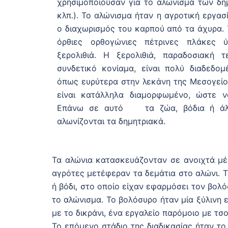
χρησιμοποιούσαν για το αλώνισμα των δημ
κλπ.). Το αλώνισμα ήταν η αγροτική εργασ
ο διαχωρισμός του καρπού από τα άχυρα. 
όρθιες ορθογώνιες πέτρινες πλάκες
ξερολιθιά. Η ξερολιθιά, παραδοσιακή τ
συνδετικό κονίαμα, είναι πολύ διαδεδομ
όπως ευρύτερα στην λεκάνη της Μεσογείο
είναι κατάλληλα διαμορφωμένο, ώστε να
Επάνω σε αυτό τα ζώα, βόδια ή άλο
αλωνίζονται τα δημητριακά.
Τα αλώνια κατασκευάζονταν σε ανοιχτά μέ
αγρότες μετέφεραν τα δεμάτια στο αλώνι. 
ή βόδι, στο οποίο είχαν εφαρμόσει τον βολ
το αλώνισμα. Το βολόσυρο ήταν μία ξύλινη 
με το δικράνι, ένα εργαλείο παρόμοιο με τ
Το επόμενο στάδιο της διαδικασίας ήταν τ